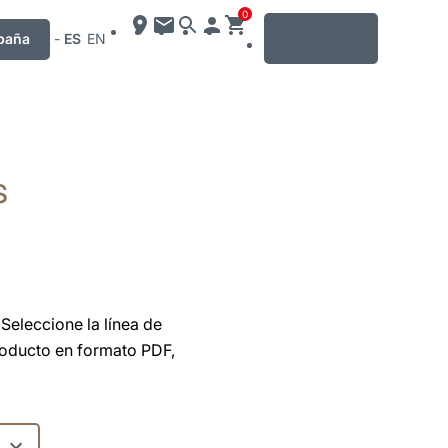
0
MENU
paña
-
ES
EN
s
Seleccione la línea de
roducto en formato PDF,