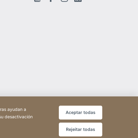
tras ayudan a
Aceptar todas
 su desactivación
Rejeitar todas
Sitio
[Website
Sitemap