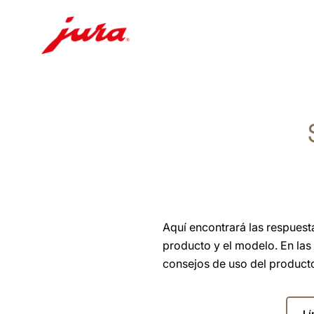
Saltar
a
el
contenido
Saltar
a
la
búsqueda
Aquí encontrará las respuest
producto y el modelo. En las
consejos de uso del producto
Sele